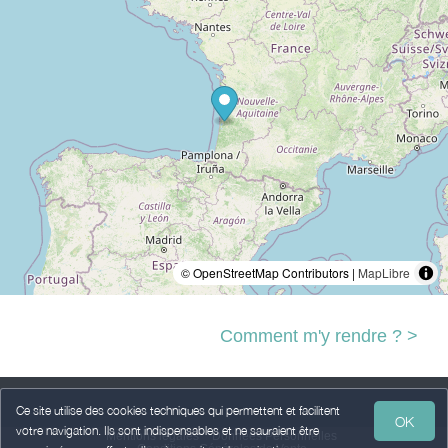
© OpenStreetMap Contributors |
MapLibre
Comment m'y rendre ? >
Ce site utilise des cookies techniques qui permettent et facilitent
OK
votre navigation. Ils sont indispensables et ne sauraient être
Mentions légales
Données Personnelles